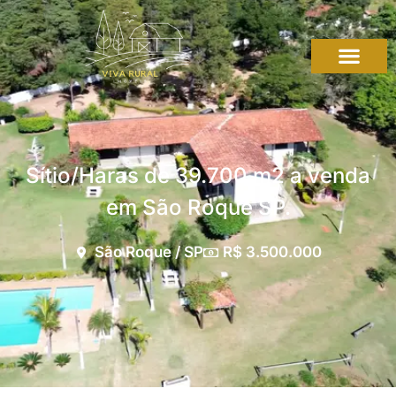
Sítio/Haras de 39.700 m2 a venda
em São Roque SP.
São Roque / SP
R$ 3.500.000