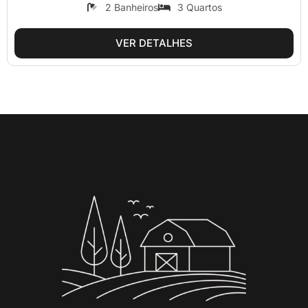
2 Banheiros
3 Quartos
VER DETALHES