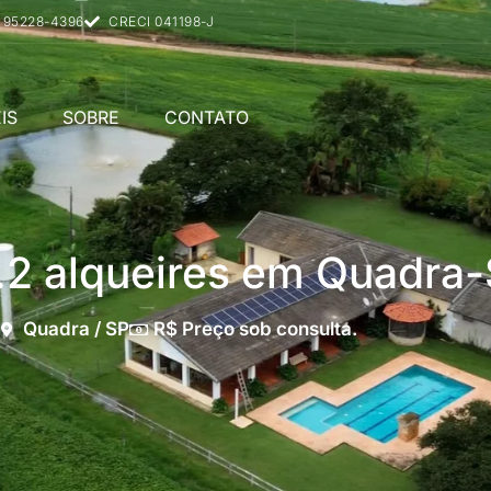
) 95228-4396
CRECI 041198-J
IS
SOBRE
CONTATO
5.2 alqueires em Quadra-
Quadra / SP
R$ Preço sob consulta.