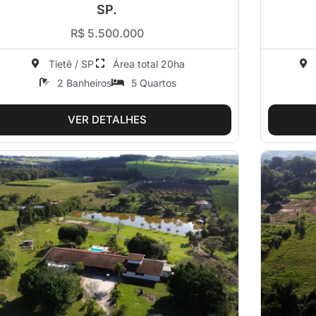
SP.
R$ 5.500.000
Tietê / SP
Área total 20ha
2 Banheiros
5 Quartos
VER DETALHES