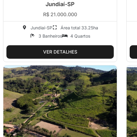
Jundiaí-SP
R$ 21.000.000
Jundiaí-SP
Área total 33.25ha
3 Banheiros
4 Quartos
VER DETALHES