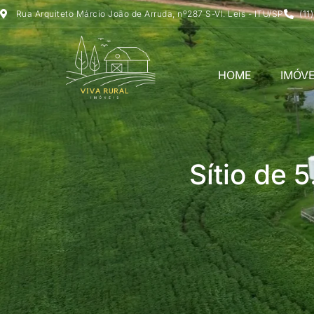
Rua Arquiteto Márcio João de Arruda, nº287 S-Vl. Leis - ITU/SP
(11
HOME
IMÓVE
Sítio de 