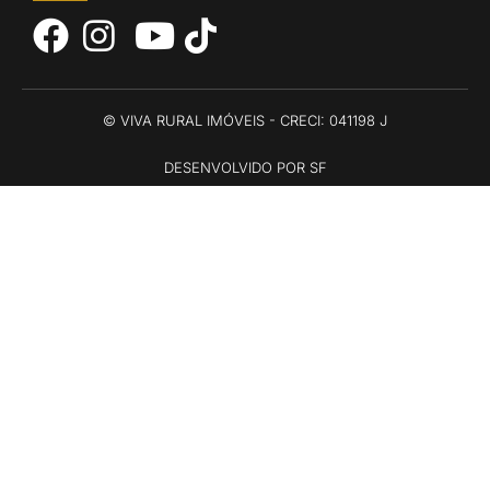
© VIVA RURAL IMÓVEIS - CRECI: 041198 J
DESENVOLVIDO POR SF