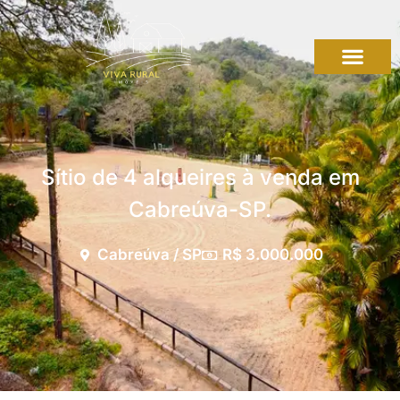
Sítio de 4 alqueires à venda em
Cabreúva-SP.
Cabreúva / SP
R$ 3.000.000