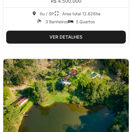
R$ 4.500.000
Itu / SP
Área total 12.826ha
3 Banheiros
5 Quartos
VER DETALHES