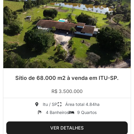
Sítio de 68.000 m2 à venda em ITU-SP.
R$ 3.500.000
Itu / SP
Área total 4.84ha
4 Banheiros
9 Quartos
VER DETALHES