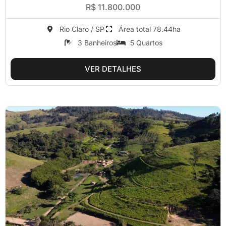
R$ 11.800.000
Rio Claro / SP
Área total 78.44ha
3 Banheiros
5 Quartos
VER DETALHES