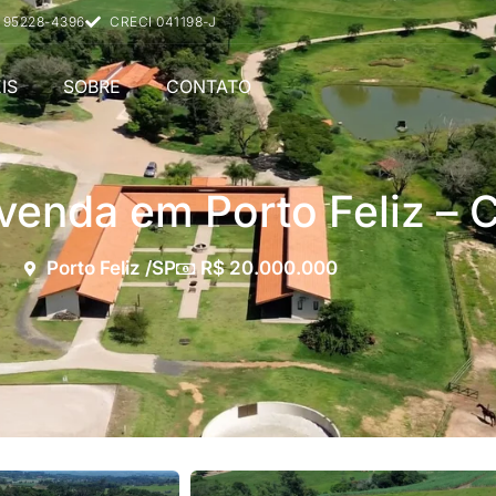
) 95228-4396
CRECI 041198-J
IS
SOBRE
CONTATO
venda em Porto Feliz – 
Porto Feliz /SP
R$ 20.000.000