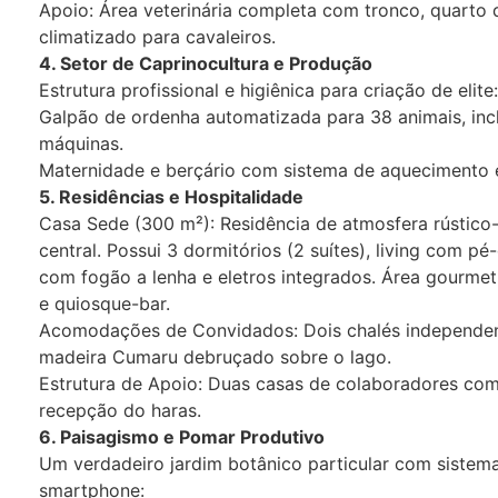
​Apoio: Área veterinária completa com tronco, quarto 
climatizado para cavaleiros.
​4. Setor de Caprinocultura e Produção
​Estrutura profissional e higiênica para criação de elite:
​Galpão de ordenha automatizada para 38 animais, inc
máquinas.
​Maternidade e berçário com sistema de aquecimento e
​5. Residências e Hospitalidade
​Casa Sede (300 m²): Residência de atmosfera rústico-
central. Possui 3 dormitórios (2 suítes), living com pé
com fogão a lenha e eletros integrados. Área gourmet
e quiosque-bar.
​Acomodações de Convidados: Dois chalés independe
madeira Cumaru debruçado sobre o lago.
​Estrutura de Apoio: Duas casas de colaboradores comp
recepção do haras.
​6. Paisagismo e Pomar Produtivo
​Um verdadeiro jardim botânico particular com sistem
smartphone: