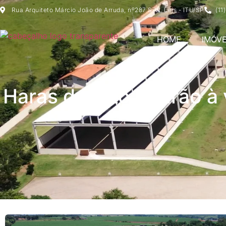
Rua Arquiteto Márcio João de Arruda, nº287 S-Vl. Leis - ITU/SP
(11
HOME
IMÓVE
Haras de Alto Padrão à 