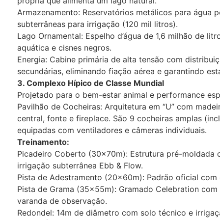
própria que alimenta um lago natural.
​Armazenamento: Reservatórios metálicos para água pot
subterrâneas para irrigação (120 mil litros).
​Lago Ornamental: Espelho d’água de 1,6 milhão de lit
aquática e cisnes negros.
​Energia: Cabine primária de alta tensão com distribui
secundárias, eliminando fiação aérea e garantindo esta
​3. Complexo Hípico de Classe Mundial
​Projetado para o bem-estar animal e performance esp
​Pavilhão de Cocheiras: Arquitetura em “U” com madei
central, fonte e fireplace. São 9 cocheiras amplas (
equipadas com ventiladores e câmeras individuais.
​Treinamento:
​Picadeiro Coberto (30x70m): Estrutura pré-moldada 
irrigação subterrânea Ebb & Flow.
​Pista de Adestramento (20x60m): Padrão oficial co
​Pista de Grama (35x55m): Gramado Celebration com 
varanda de observação.
​Redondel: 14m de diâmetro com solo técnico e irrigaç