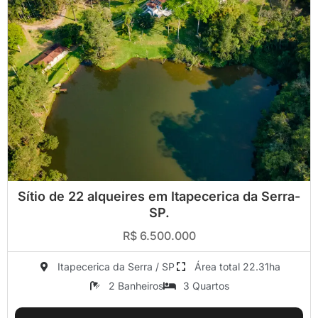
Sítio de 22 alqueires em Itapecerica da Serra-
SP.
R$ 6.500.000
Itapecerica da Serra / SP
Área total 22.31ha
2 Banheiros
3 Quartos