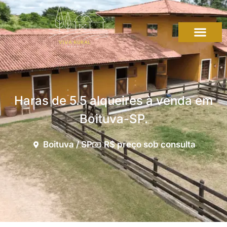
Haras de 5.5 alqueires à venda em
Boituva-SP.
Boituva / SP
R$ preço sob consulta