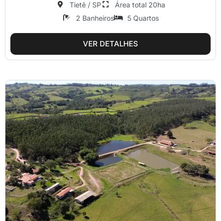
Tietê / SP
Área total 20ha
2 Banheiros
5 Quartos
VER DETALHES