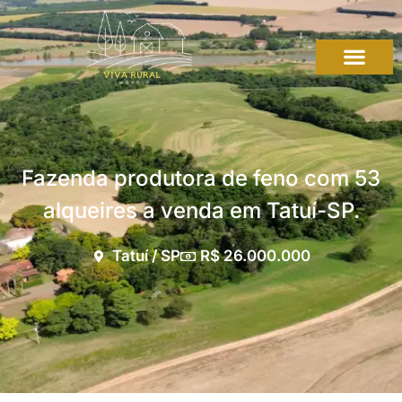
Fazenda produtora de feno com 53
alqueires a venda em Tatuí-SP.
Tatuí / SP
R$ 26.000.000