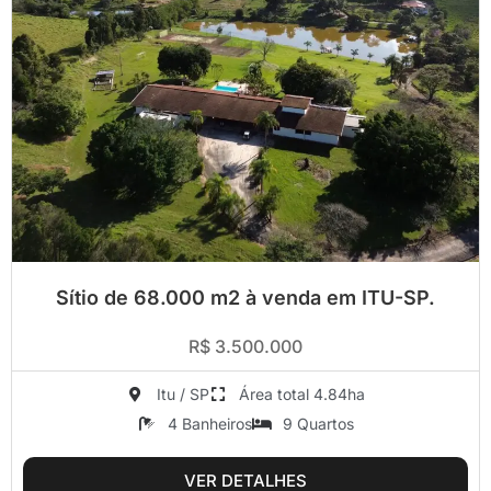
Sítio de 68.000 m2 à venda em ITU-SP.
R$ 3.500.000
Itu / SP
Área total 4.84ha
4 Banheiros
9 Quartos
VER DETALHES