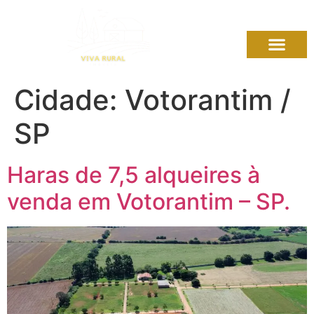
Cidade:
Votorantim /
SP
Haras de 7,5 alqueires à
venda em Votorantim – SP.